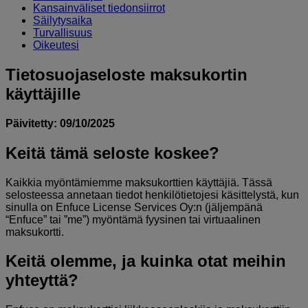
Kansainväliset tiedonsiirrot
Säilytysaika
Turvallisuus
Oikeutesi
Tietosuojaseloste maksukortin
käyttäjille
Päivitetty: 09/10/2025
Keitä tämä seloste koskee?
Kaikkia myöntämiemme maksukorttien käyttäjiä. Tässä
selosteessa annetaan tiedot henkilötietojesi käsittelystä, kun
sinulla on Enfuce License Services Oy:n (jäljempänä
“Enfuce” tai ”me”) myöntämä fyysinen tai virtuaalinen
maksukortti.
Keitä olemme, ja kuinka otat meihin
yhteyttä?