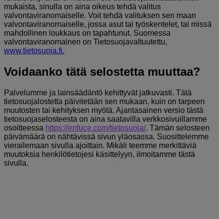
mukaista, sinulla on aina oikeus tehdä valitus
valvontaviranomaiselle. Voit tehdä valituksen sen maan
valvontaviranomaiselle, jossa asut tai työskentelet, tai missä
mahdollinen loukkaus on tapahtunut. Suomessa
valvontaviranomainen on Tietosuojavaltuutettu,
www.tietosuoja.fi.
Voidaanko tätä selostetta muuttaa?
Palvelumme ja lainsäädäntö kehittyvät jatkuvasti. Tätä
tietosuojalostetta päivitetään sen mukaan, kuin on tarpeen
muutosten tai kehityksen myötä. Ajantasainen versio tästä
tietosuojaselosteesta on aina saatavilla verkkosivuillamme
osoitteessa
https://enfuce.com/tietosuoja/
. Tämän selosteen
päivämäärä on nähtävissä sivun yläosassa. Suosittelemme
vierailemaan sivulla ajoittain. Mikäli teemme merkittäviä
muutoksia henkilötietojesi käsittelyyn, ilmoitamme tästä
sivulla.