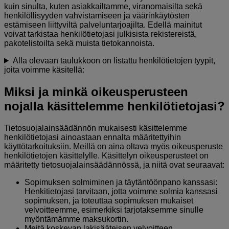
kuin sinulta, kuten asiakkailtamme, viranomaisilta sekä
henkilöllisyyden vahvistamiseen ja väärinkäytösten
estämiseen liittyviltä palveluntarjoajilta. Edellä mainitut
voivat tarkistaa henkilötietojasi julkisista rekistereistä,
pakotelistoilta sekä muista tietokannoista.
Alla olevaan taulukkoon on listattu henkilötietojen tyypit,
joita voimme käsitellä:
Miksi ja minkä oikeusperusteen
nojalla käsittelemme henkilötietojasi?
Tietosuojalainsäädännön mukaisesti käsittelemme
henkilötietojasi ainoastaan ennalta määritettyihin
käyttötarkoituksiin. Meillä on aina oltava myös oikeusperuste
henkilötietojen käsittelylle. Käsittelyn oikeusperusteet on
määritetty tietosuojalainsäädännössä, ja niitä ovat seuraavat:
Sopimuksen solmiminen ja täytäntöönpano kanssasi:
Henkitietojasi tarvitaan, jotta voimme solmia kanssasi
sopimuksen, ja toteuttaa sopimuksen mukaiset
velvoitteemme, esimerkiksi tarjotaksemme sinulle
myöntämämme maksukortin.
Meitä koskevan lakisääteisen velvoitteen