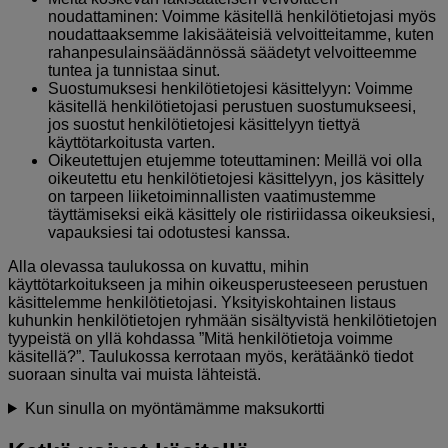
noudattaminen: Voimme käsitellä henkilötietojasi myös
noudattaaksemme lakisääteisiä velvoitteitamme, kuten
rahanpesulainsäädännössä säädetyt velvoitteemme
tuntea ja tunnistaa sinut.
Suostumuksesi henkilötietojesi käsittelyyn: Voimme
käsitellä henkilötietojasi perustuen suostumukseesi,
jos suostut henkilötietojesi käsittelyyn tiettyä
käyttötarkoitusta varten.
Oikeutettujen etujemme toteuttaminen: Meillä voi olla
oikeutettu etu henkilötietojesi käsittelyyn, jos käsittely
on tarpeen liiketoiminnallisten vaatimustemme
täyttämiseksi eikä käsittely ole ristiriidassa oikeuksiesi,
vapauksiesi tai odotustesi kanssa.
Alla olevassa taulukossa on kuvattu, mihin
käyttötarkoitukseen ja mihin oikeusperusteeseen perustuen
käsittelemme henkilötietojasi. Yksityiskohtainen listaus
kuhunkin henkilötietojen ryhmään sisältyvistä henkilötietojen
tyypeistä on yllä kohdassa ”Mitä henkilötietoja voimme
käsitellä?”. Taulukossa kerrotaan myös, kerätäänkö tiedot
suoraan sinulta vai muista lähteistä.
Kun sinulla on myöntämämme maksukortti