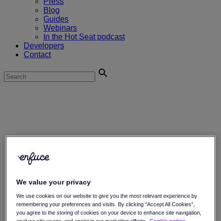
Press
Blog
Guides
Webinars
In the Hot Seat podcast
Developers
Contact
Platform
Issue Payment Card
Credit Solution
Debit card
Fuel card
We value your privacy
EV charge card
Prepaid card
We use cookies on our website to give you the most relevant experience by
E2 Dual PAN card
remembering your preferences and visits. By clicking “Accept All Cookies”,
First Aid card
you agree to the storing of cookies on your device to enhance site navigation,