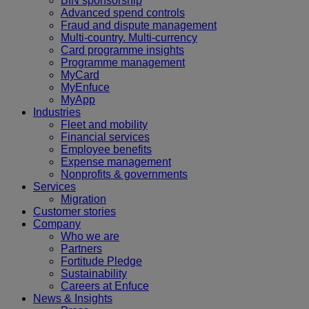
BIN sponsorship
Advanced spend controls
Fraud and dispute management
Multi-country. Multi-currency
Card programme insights
Programme management
MyCard
MyEnfuce
MyApp
Industries
Fleet and mobility
Financial services
Employee benefits
Expense management
Nonprofits & governments
Services
Migration
Customer stories
Company
Who we are
Partners
Fortitude Pledge
Sustainability
Careers at Enfuce
News & Insights