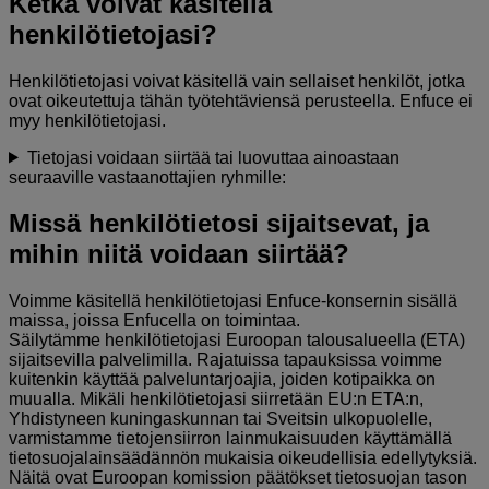
Ketkä voivat käsitellä
henkilötietojasi?
Henkilötietojasi voivat käsitellä vain sellaiset henkilöt, jotka
ovat oikeutettuja tähän työtehtäviensä perusteella. Enfuce ei
myy henkilötietojasi.
Tietojasi voidaan siirtää tai luovuttaa ainoastaan
seuraaville vastaanottajien ryhmille:
Missä henkilötietosi sijaitsevat, ja
mihin niitä voidaan siirtää?
Voimme käsitellä henkilötietojasi Enfuce-konsernin sisällä
maissa, joissa Enfucella on toimintaa.
Säilytämme henkilötietojasi Euroopan talousalueella (ETA)
sijaitsevilla palvelimilla. Rajatuissa tapauksissa voimme
kuitenkin käyttää palveluntarjoajia, joiden kotipaikka on
muualla. Mikäli henkilötietojasi siirretään EU:n ETA:n,
Yhdistyneen kuningaskunnan tai Sveitsin ulkopuolelle,
varmistamme tietojensiirron lainmukaisuuden käyttämällä
tietosuojalainsäädännön mukaisia oikeudellisia edellytyksiä.
Näitä ovat Euroopan komission päätökset tietosuojan tason