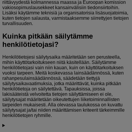
riittävyydestä kolmannessa maassa ja Euroopan komission
vakiosopimuslausekkeet kansainvälisiin tiedonsiirtoihin.
Lisäksi käytämme teknisiä ja organisatorisia lisäsuojatoimia,
kuten tietojen salausta, varmistaaksemme siirrettyjen tietojen
turvallisuuden.
Kuinka pitkään säilytämme
henkilötietojasi?
Henkilötietojesi säilytysaika määritetään sen perusteella,
mihin käyttötarkoitukseen niitä käsitellään. Säilytämme
henkilötietojasi vain niin kauan, kuin on käyttötarkoituksen
vuoksi tarpeen. Meitä koskevassa lainsäädännössä, kuten
rahanpesulainsäädännössä, säädetään tiettyjä
säilytysaikavaatimuksia, jotka määrittävät, kuinka pitkään
henkilötietoja on säilytettävä. Tapauksissa, joissa
lakisääteistä velvoitetta tietojen säilyttämiseen ei ole,
säilytysajat määritetään oikeutettujen liiketoiminnallisten
tarpeiden mukaisesti. Alla olevassa taulukossa on kuvattu
säilytysajat ja/tai niiden määrittämisen kriteerit tärkeimmille
henkilötietojen ryhmille.