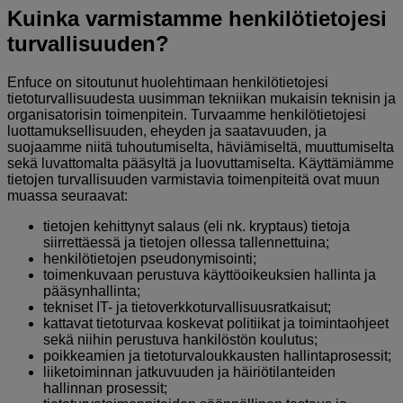
Kuinka varmistamme henkilötietojesi
turvallisuuden?
Enfuce on sitoutunut huolehtimaan henkilötietojesi
tietoturvallisuudesta uusimman tekniikan mukaisin teknisin ja
organisatorisin toimenpitein. Turvaamme henkilötietojesi
luottamuksellisuuden, eheyden ja saatavuuden, ja
suojaamme niitä tuhoutumiselta, häviämiseltä, muuttumiselta
sekä luvattomalta pääsyltä ja luovuttamiselta. Käyttämiämme
tietojen turvallisuuden varmistavia toimenpiteitä ovat muun
muassa seuraavat:
tietojen kehittynyt salaus (eli nk. kryptaus) tietoja
siirrettäessä ja tietojen ollessa tallennettuina;
henkilötietojen pseudonymisointi;
toimenkuvaan perustuva käyttöoikeuksien hallinta ja
pääsynhallinta;
tekniset IT- ja tietoverkkoturvallisuusratkaisut;
kattavat tietoturvaa koskevat politiikat ja toimintaohjeet
sekä niihin perustuva hankilöstön koulutus;
poikkeamien ja tietoturvaloukkausten hallintaprosessit;
liiketoiminnan jatkuvuuden ja häiriötilanteiden
hallinnan prosessit;