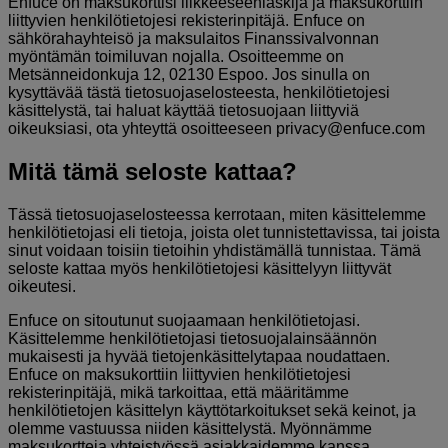
Enfuce on maksukorttisi liikkeeseenlaskija ja maksukorttiin
liittyvien henkilötietojesi rekisterinpitäjä. Enfuce on
sähkörahayhteisö ja maksulaitos Finanssivalvonnan
myöntämän toimiluvan nojalla. Osoitteemme on
Metsänneidonkuja 12, 02130 Espoo. Jos sinulla on
kysyttävää tästä tietosuojaselosteesta, henkilötietojesi
käsittelystä, tai haluat käyttää tietosuojaan liittyviä
oikeuksiasi, ota yhteyttä osoitteeseen privacy@enfuce.com
Mitä tämä seloste kattaa?
Tässä tietosuojaselosteessa kerrotaan, miten käsittelemme
henkilötietojasi eli tietoja, joista olet tunnistettavissa, tai joista
sinut voidaan toisiin tietoihin yhdistämällä tunnistaa. Tämä
seloste kattaa myös henkilötietojesi käsittelyyn liittyvät
oikeutesi.
Enfuce on sitoutunut suojaamaan henkilötietojasi.
Käsittelemme henkilötietojasi tietosuojalainsäännön
mukaisesti ja hyvää tietojenkäsittelytapaa noudattaen.
Enfuce on maksukorttiin liittyvien henkilötietojesi
rekisterinpitäjä, mikä tarkoittaa, että määritämme
henkilötietojen käsittelyn käyttötarkoitukset sekä keinot, ja
olemme vastuussa niiden käsittelystä. Myönnämme
maksukortteja yhteistyössä asiakkaidemme kanssa.