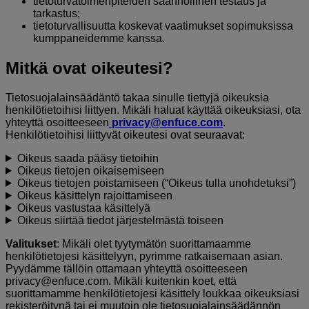
tietoturvatoimenpiteiden säännöllinen testaus ja
tarkastus;
tietoturvallisuutta koskevat vaatimukset sopimuksissa
kumppaneidemme kanssa.
Mitkä ovat oikeutesi?
Tietosuojalainsäädäntö takaa sinulle tiettyjä oikeuksia
henkilötietoihisi liittyen. Mikäli haluat käyttää oikeuksiasi, ota
yhteyttä osoitteeseen
privacy@enfuce.com
.
Henkilötietoihisi liittyvät oikeutesi ovat seuraavat:
Oikeus saada pääsy tietoihin
Oikeus tietojen oikaisemiseen
Oikeus tietojen poistamiseen (“Oikeus tulla unohdetuksi”)
Oikeus käsittelyn rajoittamiseen
Oikeus vastustaa käsittelyä
Oikeus siirtää tiedot järjestelmästä toiseen
Valitukset
: Mikäli olet tyytymätön suorittamaamme
henkilötietojesi käsittelyyn, pyrimme ratkaisemaan asian.
Pyydämme tällöin ottamaan yhteyttä osoitteeseen
privacy@enfuce.com. Mikäli kuitenkin koet, että
suorittamamme henkilötietojesi käsittely loukkaa oikeuksiasi
rekisteröitynä tai ei muutoin ole tietosuojalainsäädännön