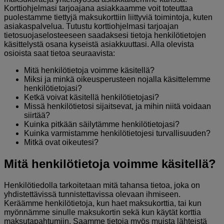
Korttiohjelmasi tarjoajana asiakkaamme voit toteuttaa
puolestamme tiettyjä maksukorttiin liittyviä toimintoja, kuten
asiakaspalvelua. Tutustu korttiohjelmasi tarjoajan
tietosuojaselosteeseen saadaksesi tietoja henkilötietojen
käsittelystä osana kyseistä asiakkuuttasi. Alla olevista
osioista saat tietoa seuraavista:
Mitä henkilötietoja voimme käsitellä?
Miksi ja minkä oikeusperusteen nojalla käsittelemme
henkilötietojasi?
Ketkä voivat käsitellä henkilötietojasi?
Missä henkilötietosi sijaitsevat, ja mihin niitä voidaan
siirtää?
Kuinka pitkään säilytämme henkilötietojasi?
Kuinka varmistamme henkilötietojesi turvallisuuden?
Mitkä ovat oikeutesi?
Mitä henkilötietoja voimme käsitellä?
Henkilötiedolla tarkoitetaan mitä tahansa tietoa, joka on
yhdistettävissä tunnistettavissa olevaan ihmiseen.
Keräämme henkilötietoja, kun haet maksukorttia, tai kun
myönnämme sinulle maksukortin sekä kun käytät korttia
maksutapahtumiin. Saamme tietoja myös muista lähteistä